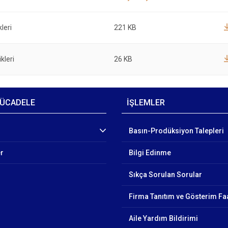
leri
221 KB
kleri
26 KB
ÜCADELE
İŞLEMLER
Basın-Prodüksiyon Talepleri
er
Bilgi Edinme
Sıkça Sorulan Sorular
Firma Tanıtım ve Gösterim Faa
Aile Yardım Bildirimi