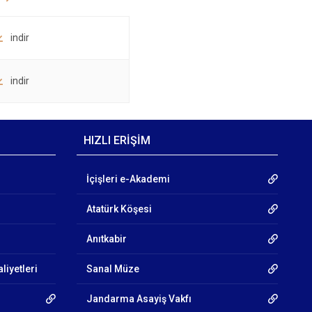
indir
indir
HIZLI ERİŞİM
İçişleri e-Akademi
Atatürk Köşesi
Anıtkabir
liyetleri
Sanal Müze
Jandarma Asayiş Vakfı