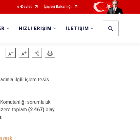
e-Devlet
İçişleri Bakanlığı
ER
HIZLI ERİŞİM
İLETİŞİM
adınla ilgili işlem tesis
 Komutanlığı sorumluluk
 üzere toplam
(2.467)
olay
r.