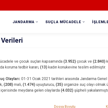
JANDARMA
SUÇLA MÜCADELE
İŞLEML
Verileri
 mücadele ve çocuk suçları kapsamında
(3.952)
çocuk ve
(2.840)
k
da koruma tedbir kararı,
(13)
kadın konukevine teslim edilmiştir.
uç Olayları:
01-31 Ocak 2021 tarihleri arasında Jandarma Genel
ık,
(208)
mali,
(1.474)
uyuşturucu,
(35)
organize suç olayı olmak
içerisinde meydana gelen olaylarda
(4.032)
şüpheli yakalanmıştı