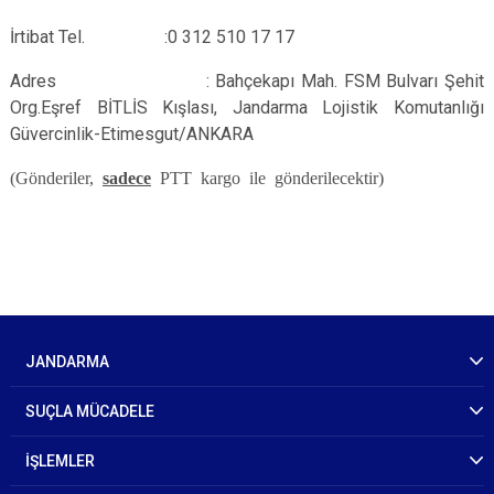
İrtibat Tel.
:0 312 510 17 17
Adres : Bahçekapı Mah. FSM Bulvarı Şehit
Org.Eşref BİTLİS Kışlası, Jandarma Lojistik Komutanlığı
Güvercinlik-Etimesgut/ANKARA
(Gönderiler,
sadece
PTT kargo ile gönderilecektir)
JANDARMA
SUÇLA MÜCADELE
İŞLEMLER