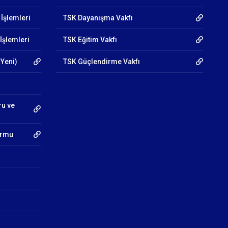
 İşlemleri
TSK Dayanışma Vakfı
İşlemleri
TSK Eğitim Vakfı
 Yeni)
TSK Güçlendirme Vakfı
ru ve
Formu