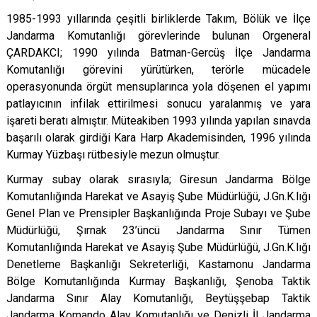
1985-1993 yıllarında çeşitli birliklerde Takım, Bölük ve İlçe
Jandarma Komutanlığı görevlerinde bulunan Orgeneral
ÇARDAKCI;
1990 yılında Batman-Gercüş İlçe Jandarma
Komutanlığı görevini yürütürken, terörle mücadele
operasyonunda örgüt mensuplarınca yola döşenen el yapımı
patlayıcının infilak ettirilmesi sonucu yaralanmış ve yara
işareti beratı almıştır. Müteakiben 1993 yılında yapılan sınavda
başarılı olarak girdiği Kara Harp Akademisinden, 1996 yılında
Kurmay Yüzbaşı rütbesiyle mezun olmuştur.
Kurmay subay olarak sırasıyla; Giresun Jandarma Bölge
Komutanlığında Harekat ve Asayiş Şube Müdürlüğü, J.Gn.K.lığı
Genel Plan ve Prensipler Başkanlığında Proje Subayı ve Şube
Müdürlüğü, Şırnak 23’üncü Jandarma Sınır Tümen
Komutanlığında Harekat ve Asayiş Şube Müdürlüğü, J.Gn.K.lığı
Denetleme Başkanlığı Sekreterliği, Kastamonu Jandarma
Bölge Komutanlığında Kurmay Başkanlığı, Şenoba Taktik
Jandarma Sınır Alay Komutanlığı, Beytüşşebap Taktik
Jandarma Komando Alay Komutanlığı ve Denizli İl Jandarma