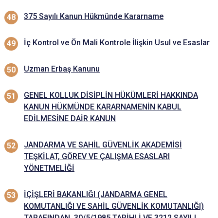
375 Sayılı Kanun Hükmünde Kararname
İç Kontrol ve Ön Mali Kontrole İlişkin Usul ve Esaslar
Uzman Erbaş Kanunu
GENEL KOLLUK DİSİPLİN HÜKÜMLERİ HAKKINDA
KANUN HÜKMÜNDE KARARNAMENİN KABUL
EDİLMESİNE DAİR KANUN
JANDARMA VE SAHİL GÜVENLİK AKADEMİSİ
TEŞKİLAT, GÖREV VE ÇALIŞMA ESASLARI
YÖNETMELİĞİ
İÇİŞLERİ BAKANLIĞI (JANDARMA GENEL
KOMUTANLIĞI VE SAHİL GÜVENLİK KOMUTANLIĞI)
TARAFINDAN, 30/5/1985 TARİHLİ VE 3212 SAYILI