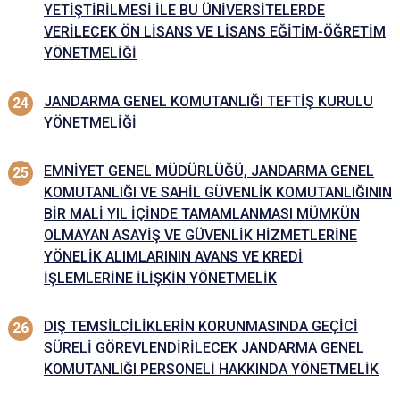
YETİŞTİRİLMESİ İLE BU ÜNİVERSİTELERDE
VERİLECEK ÖN LİSANS VE LİSANS EĞİTİM-ÖĞRETİM
YÖNETMELİĞİ
JANDARMA GENEL KOMUTANLIĞI TEFTİŞ KURULU
YÖNETMELİĞİ
EMNİYET GENEL MÜDÜRLÜĞÜ, JANDARMA GENEL
KOMUTANLIĞI VE SAHİL GÜVENLİK KOMUTANLIĞININ
BİR MALİ YIL İÇİNDE TAMAMLANMASI MÜMKÜN
OLMAYAN ASAYİŞ VE GÜVENLİK HİZMETLERİNE
YÖNELİK ALIMLARININ AVANS VE KREDİ
İŞLEMLERİNE İLİŞKİN YÖNETMELİK
DIŞ TEMSİLCİLİKLERİN KORUNMASINDA GEÇİCİ
SÜRELİ GÖREVLENDİRİLECEK JANDARMA GENEL
KOMUTANLIĞI PERSONELİ HAKKINDA YÖNETMELİK