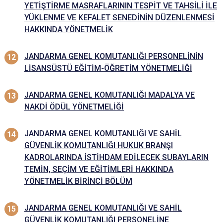
YETİŞTİRME MASRAFLARININ TESPİT VE TAHSİLİ İLE
YÜKLENME VE KEFALET SENEDİNİN DÜZENLENMESİ
HAKKINDA YÖNETMELİK
JANDARMA GENEL KOMUTANLIĞI PERSONELİNİN
LİSANSÜSTÜ EĞİTİM-ÖĞRETİM YÖNETMELİĞİ
JANDARMA GENEL KOMUTANLIĞI MADALYA VE
NAKDİ ÖDÜL YÖNETMELİĞİ
JANDARMA GENEL KOMUTANLIĞI VE SAHİL
GÜVENLİK KOMUTANLIĞI HUKUK BRANŞI
KADROLARINDA İSTİHDAM EDİLECEK SUBAYLARIN
TEMİN, SEÇİM VE EĞİTİMLERİ HAKKINDA
YÖNETMELİK BİRİNCİ BÖLÜM
JANDARMA GENEL KOMUTANLIĞI VE SAHİL
GÜVENLİK KOMUTANLIĞI PERSONELİNE