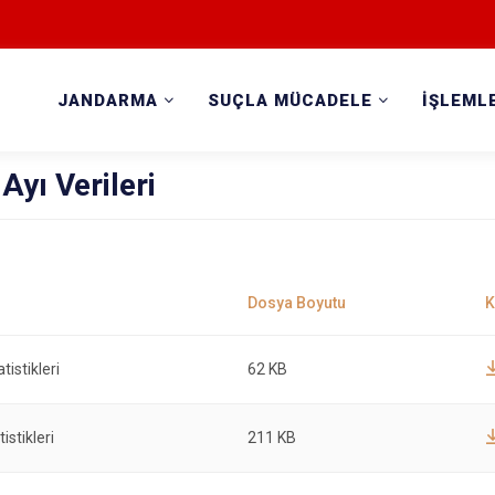
JANDARMA
SUÇLA MÜCADELE
İŞLEML
yı Verileri
istikleri
62 KB
stikleri
211 KB