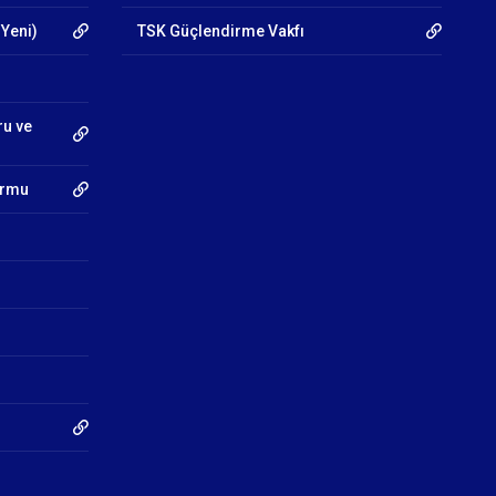
 Yeni)
TSK Güçlendirme Vakfı
ru ve
Formu