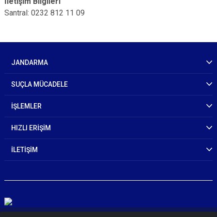
İletişim Bilgileri
Santral: 0232 812 11 09
JANDARMA
SUÇLA MÜCADELE
İŞLEMLER
HIZLI ERİŞİM
İLETİŞİM
© 2026 T.C. İçişleri Bakanlığı Jandarma Genel