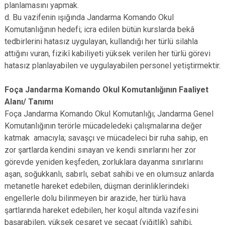
planlamasını yapmak.
d. Bu vazifenin ışığında Jandarma Komando Okul
Komutanlığının hedefi; icra edilen bütün kurslarda bekâ
tedbirlerini hatasız uygulayan, kullandığı her türlü silahla
attığını vuran, fizikî kabiliyeti yüksek verilen her türlü görevi
hatasız planlayabilen ve uygulayabilen personel yetiştirmektir.
Foça Jandarma Komando Okul Komutanlığının Faaliyet
Alanı/ Tanımı
Foça Jandarma Komando Okul Komutanlığı; Jandarma Genel
Komutanlığının terörle mücadeledeki çalışmalarına değer
katmak amacıyla; savaşçı ve mücadeleci bir ruha sahip, en
zor şartlarda kendini sınayan ve kendi sınırlarını her zor
görevde yeniden keşfeden, zorluklara dayanma sınırlarını
aşan, soğukkanlı, sabırlı, sebat sahibi ve en olumsuz anlarda
metanetle hareket edebilen, düşman derinliklerindeki
engellerle dolu bilinmeyen bir arazide, her türlü hava
şartlarında hareket edebilen, her koşul altında vazifesini
başarabilen, yüksek cesaret ve şecaat (yiğitlik) sahibi,