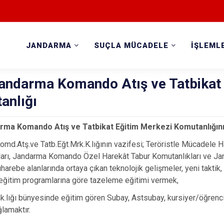
JANDARMA
SUÇLA MÜCADELE
İŞLEML
Jandarma Komando Atış ve Tatbikat
anlığı
rma Komando Atış ve Tatbikat Eğitim Merkezi Komutanlığın
omd.Atş.ve Tatb.Eğt.Mrk.K.lığının vazifesi; Teröristle Mücadele
ları, Jandarma Komando Özel Harekât Tabur Komutanlıkları ve J
arebe alanlarında ortaya çıkan teknolojik gelişmeler, yeni taktik,
n eğitim programlarına göre tazeleme eğitimi vermek,
.lığı bünyesinde eğitim gören Subay, Astsubay, kursiyer/öğrencile
lamaktır.