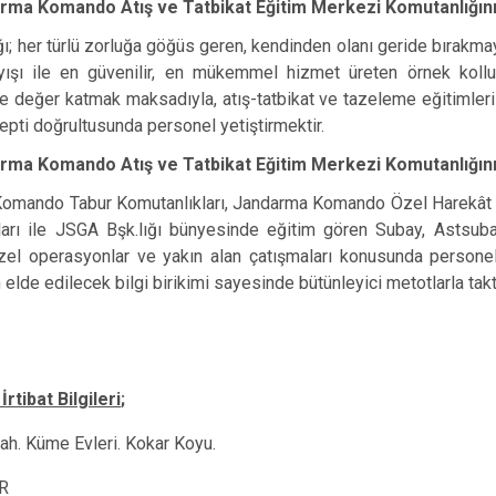
rma Komando Atış ve Tatbikat Eğitim Merkezi Komutanlığının
ı; her türlü zorluğa göğüs geren, kendinden olanı geride bırakmaya
yışı ile en güvenilir, en mükemmel hizmet üreten örnek koll
e değer katmak maksadıyla, atış-tatbikat ve tazeleme eğitimleri i
pti doğrultusunda personel yetiştirmektir.
rma Komando Atış ve Tatbikat Eğitim Merkezi Komutanlığın
omando Tabur Komutanlıkları, Jandarma Komando Özel Harekât 
arı ile JSGA Bşk.lığı bünyesinde eğitim gören Subay, Astsubay
zel operasyonlar ve yakın alan çatışmaları konusunda personelin
elde edilecek bilgi birikimi sayesinde bütünleyici metotlarla takt
İrtibat Bilgileri
;
ah. Küme Evleri. Kokar Koyu.
R