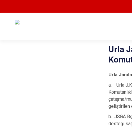
Urla 
Komut
Urla Janda
a. Urla J.K
Komutanlık
çatışma/muh
geliştirile
b. JSGA Bşk
desteği sağ