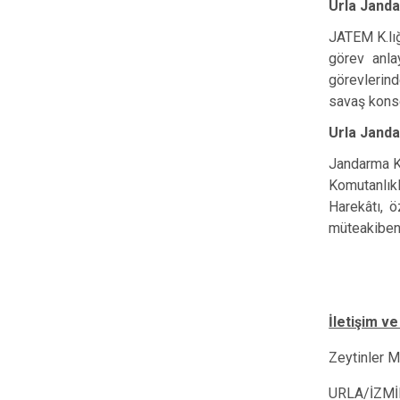
Urla Janda
JATEM K.lığ
görev anla
görevlerind
savaş konse
Urla Janda
Jandarma K
Komutanlıkl
Harekâtı, ö
müteakiben 
İletişim ve 
Zeytinler M
URLA/İZMİ