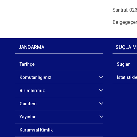
Santral: 02
Belgegeçer
JANDARMA
SUÇLA M
Tarihçe
Suçlar
Komutanlığımız
İstatistikl
Birimlerimiz
Gündem
Yayınlar
Kurumsal Kimlik