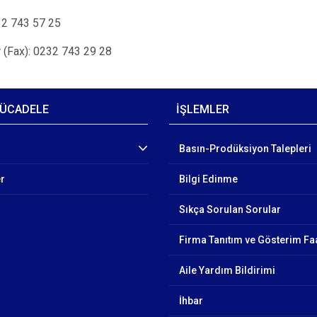
32 743 57 25
 (Fax): 0232 743 29 28
ÜCADELE
İŞLEMLER
Basın-Prodüksiyon Talepleri
er
Bilgi Edinme
Sıkça Sorulan Sorular
Firma Tanıtım ve Gösterim Faa
Aile Yardım Bildirimi
İhbar