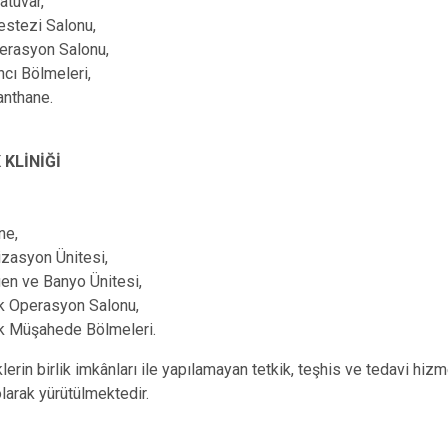
atuvar,
estezi Salonu,
erasyon Salonu,
ncı Bölmeleri,
nthane.
KLİNİĞİ
ne,
lizasyon Ünitesi,
en ve Banyo Ünitesi,
 Operasyon Salonu,
 Müşahede Bölmeleri.
lerin birlik imkânları ile yapılamayan tetkik, teşhis ve tedavi hizm
olarak yürütülmektedir.