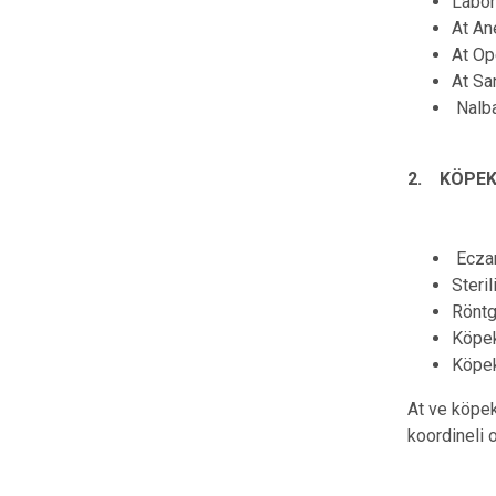
Labor
At An
At Op
At Sa
Nalba
2. KÖPEK 
Ecza
Steri
Röntg
Köpek
Köpek
At ve köpek
koordineli 