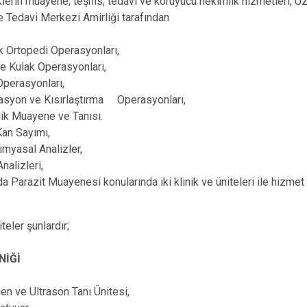
lerin muayene, teşhis, tedavi ve koruyucu hekimlik hizmetleri, U
 Tedavi Merkezi Amirliği tarafından
 Ortopedi Operasyonları,
e Kulak Operasyonları,
 Operasyonları,
asyon ve Kısırlaştırma Operasyonları,
ik Muayene ve Tanısı.
an Sayımı,
imyasal Analizler,
Analizleri,
da Parazit Muayenesi konularında iki klinik ve üniteleri ile hizmet
iteler şunlardır;
NİĞİ
en ve Ultrason Tanı Ünitesi,