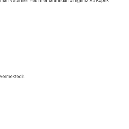
zman Veteriner Hekimler tarafından birliğimiz At/Köpek
 vermektedir.