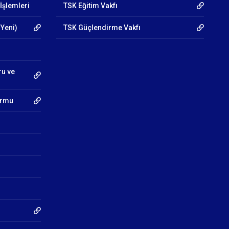
İşlemleri
TSK Eğitim Vakfı
 Yeni)
TSK Güçlendirme Vakfı
ru ve
Formu