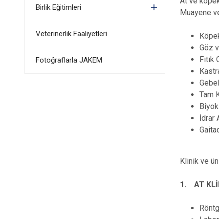
At ve köpek
Birlik Eğitimleri
Muayene ve
Veterinerlik Faaliyetleri
Köpek
Göz v
Fıtık
Fotoğraflarla JAKEM
Kastr
Gebel
Tam K
Biyok
İdrar 
Gaita
Klinik ve ün
1. AT KLİ
Röntg