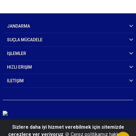
JANDARMA
SUÇLA MÜCADELE
İŞLEMLER
HIZLI ERİŞİM
İLETİŞİM
© 2026 T.C. İçişleri Bakanlığı Jandarma Genel
Sizlere daha iyi hizmet verebilmek için sitemizde
Komutanlığı
çerezlere yer veriyoruz
🍪 Çerez politikamız hakkında