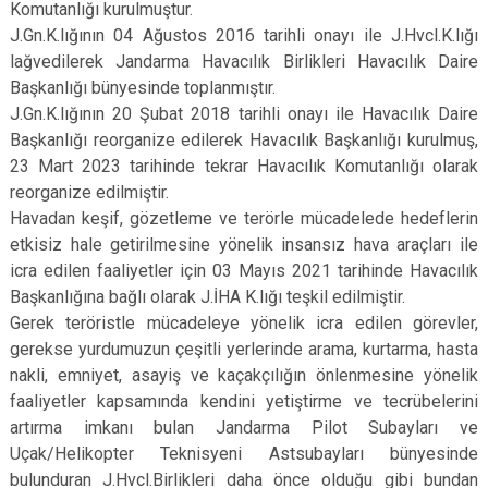
Komutanlığı kurulmuştur.
J.Gn.K.lığının 04 Ağustos 2016 tarihli onayı ile J.Hvcl.K.lığı
lağvedilerek Jandarma Havacılık Birlikleri Havacılık Daire
Başkanlığı bünyesinde toplanmıştır.
J.Gn.K.lığının 20 Şubat 2018 tarihli onayı ile Havacılık Daire
Başkanlığı reorganize edilerek Havacılık Başkanlığı kurulmuş,
23 Mart 2023 tarihinde tekrar Havacılık Komutanlığı olarak
reorganize edilmiştir.
Havadan keşif, gözetleme ve terörle mücadelede hedeflerin
etkisiz hale getirilmesine yönelik insansız hava araçları ile
icra edilen faaliyetler için 03 Mayıs 2021 tarihinde Havacılık
Başkanlığına bağlı olarak J.İHA K.lığı teşkil edilmiştir.
Gerek teröristle mücadeleye yönelik icra edilen görevler,
gerekse yurdumuzun çeşitli yerlerinde arama, kurtarma, hasta
nakli, emniyet, asayiş ve kaçakçılığın önlenmesine yönelik
faaliyetler kapsamında kendini yetiştirme ve tecrübelerini
artırma imkanı bulan Jandarma Pilot Subayları ve
Uçak/Helikopter Teknisyeni Astsubayları bünyesinde
bulunduran J.Hvcl.Birlikleri daha önce olduğu gibi bundan