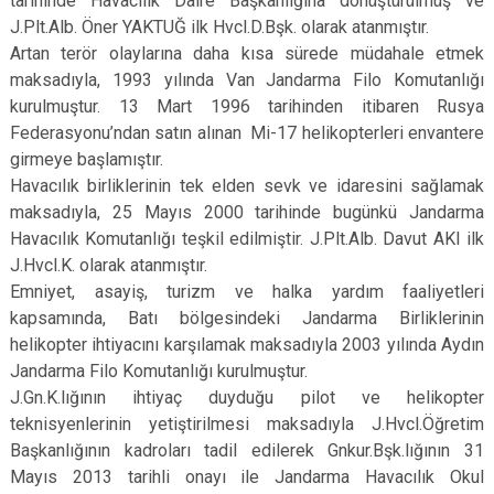
tarihinde Havacılık Daire Başkanlığına dönüştürülmüş ve
J.Plt.Alb. Öner YAKTUĞ ilk Hvcl.D.Bşk. olarak atanmıştır.
Artan terör olaylarına daha kısa sürede müdahale etmek
maksadıyla, 1993 yılında Van Jandarma Filo Komutanlığı
kurulmuştur. 13 Mart 1996 tarihinden itibaren Rusya
Federasyonu’ndan satın alınan Mi-17 helikopterleri envantere
girmeye başlamıştır.
Havacılık birliklerinin tek elden sevk ve idaresini sağlamak
maksadıyla, 25 Mayıs 2000 tarihinde bugünkü Jandarma
Havacılık Komutanlığı teşkil edilmiştir. J.Plt.Alb. Davut AKI ilk
J.Hvcl.K. olarak atanmıştır.
Emniyet, asayiş, turizm ve halka yardım faaliyetleri
kapsamında, Batı bölgesindeki Jandarma Birliklerinin
helikopter ihtiyacını karşılamak maksadıyla 2003 yılında Aydın
Jandarma Filo Komutanlığı kurulmuştur.
J.Gn.K.lığının ihtiyaç duyduğu pilot ve helikopter
teknisyenlerinin yetiştirilmesi maksadıyla J.Hvcl.Öğretim
Başkanlığının kadroları tadil edilerek Gnkur.Bşk.lığının 31
Mayıs 2013 tarihli onayı ile Jandarma Havacılık Okul