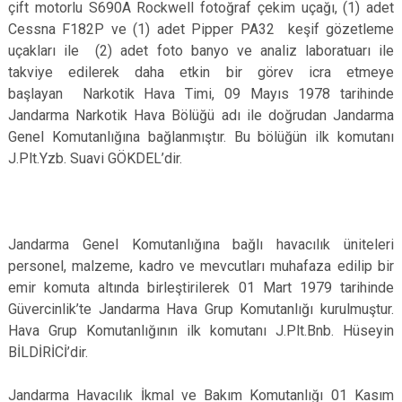
çift motorlu S690A Rockwell fotoğraf çekim uçağı, (1) adet
Cessna F182P ve (1) adet Pipper PA32 keşif gözetleme
uçakları ile (2) adet foto banyo ve analiz laboratuarı ile
takviye edilerek daha etkin bir görev icra etmeye
başlayan Narkotik Hava Timi, 09 Mayıs 1978 tarihinde
Jandarma Narkotik Hava Bölüğü adı ile doğrudan Jandarma
Genel Komutanlığına bağlanmıştır. Bu bölüğün ilk komutanı
J.Plt.Yzb. Suavi GÖKDEL’dir.
Jandarma Genel Komutanlığına bağlı havacılık üniteleri
personel, malzeme, kadro ve mevcutları muhafaza edilip bir
emir komuta altında birleştirilerek 01 Mart 1979 tarihinde
Güvercinlik’te Jandarma Hava Grup Komutanlığı kurulmuştur.
Hava Grup Komutanlığının ilk komutanı J.Plt.Bnb. Hüseyin
BİLDİRİCİ’dir.
Jandarma Havacılık İkmal ve Bakım Komutanlığı 01 Kasım