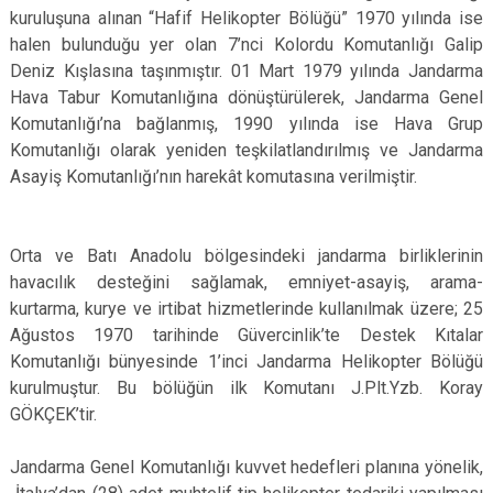
kuruluşuna alınan “Hafif Helikopter Bölüğü” 1970 yılında ise
halen bulunduğu yer olan 7’nci Kolordu Komutanlığı Galip
Deniz Kışlasına taşınmıştır. 01 Mart 1979 yılında Jandarma
Hava Tabur Komutanlığına dönüştürülerek, Jandarma Genel
Komutanlığı’na bağlanmış, 1990 yılında ise Hava Grup
Komutanlığı olarak yeniden teşkilatlandırılmış ve Jandarma
Asayiş Komutanlığı’nın harekât komutasına verilmiştir.
Orta ve Batı Anadolu bölgesindeki jandarma birliklerinin
havacılık desteğini sağlamak, emniyet-asayiş, arama-
kurtarma, kurye ve irtibat hizmetlerinde kullanılmak üzere; 25
Ağustos 1970 tarihinde Güvercinlik’te Destek Kıtalar
Komutanlığı bünyesinde 1’inci Jandarma Helikopter Bölüğü
kurulmuştur. Bu bölüğün ilk Komutanı J.Plt.Yzb. Koray
GÖKÇEK’tir.
Jandarma Genel Komutanlığı kuvvet hedefleri planına yönelik,