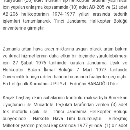
İtalya’dan (28) adet muhtelif tip helikopter tedariki yapılması
için yapılan anlaşma kapsamında (10) adet AB-205 ve (2) adet
AB-206 helikopterinin 1974-1977 yılları arasında tedarik
işlemleri tamamlanarak 1’inci Jandarma Helikopter Bölüğü
envanterine girmiştir.
Zamanla artan hava aracı miktarına uygun olarak artan bakım
ve ikmal hizmetlerinin daha etkin bir biçimde yürütülebilmesi
için 27 Şubat 1976 tarihinde kurulan Jandarma Uçak ve
Helikopter Bakım İkmal Bölüğü 7 Mart 1977 tarihinde
Güvercinlik’te inşa edilen hangar binasında faaliyete geçmiştir.
Bu birliğin ilk Komutanı J.Plt.Yzb. Erdoğan BABAOĞLU’dur.
Kaçak haşhaş ekim sahalarının kontrolü maksadıyla Amerikan
Uyuşturucu ile Mücadele Teşkilatı tarafından verilen (3) adet
tek motorlu uçak ile 1’inci Jandarma Helikopter Bölüğü
bünyesinde Narkotik Hava Timi kurulmuştur. Birleşmiş
Milletler yardım projesi kapsamında 1977 yılında (1) bir adet