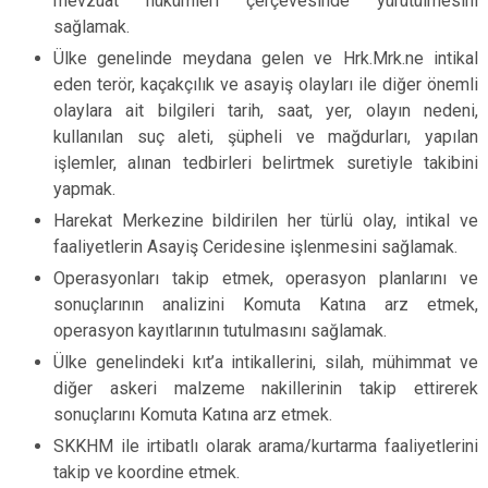
mevzuat hükümleri çerçevesinde yürütülmesini
sağlamak.
Ülke genelinde meydana gelen ve Hrk.Mrk.ne intikal
eden terör, kaçakçılık ve asayiş olayları ile diğer önemli
olaylara ait bilgileri tarih, saat, yer, olayın nedeni,
kullanılan suç aleti, şüpheli ve mağdurları, yapılan
işlemler, alınan tedbirleri belirtmek suretiyle takibini
yapmak.
Harekat Merkezine bildirilen her türlü olay, intikal ve
faaliyetlerin Asayiş Ceridesine işlenmesini sağlamak.
Operasyonları takip etmek, operasyon planlarını ve
sonuçlarının analizini Komuta Katına arz etmek,
operasyon kayıtlarının tutulmasını sağlamak.
Ülke genelindeki kıt’a intikallerini, silah, mühimmat ve
diğer askeri malzeme nakillerinin takip ettirerek
sonuçlarını Komuta Katına arz etmek.
SKKHM ile irtibatlı olarak arama/kurtarma faaliyetlerini
takip ve koordine etmek.