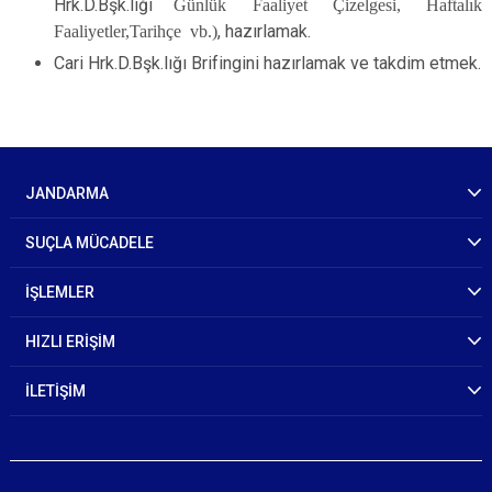
Hrk.D.Bşk.lığı
Günlük Faaliyet Çizelgesi, Haftalık
Faaliyetler,Tarihçe vb.)
, hazırlamak.
Cari Hrk.D.Bşk.lığı Brifingini hazırlamak ve takdim etmek.
JANDARMA
SUÇLA MÜCADELE
İŞLEMLER
HIZLI ERİŞİM
İLETİŞİM